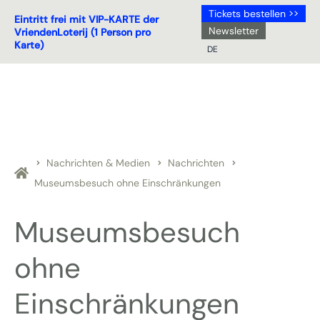
Tickets bestellen >>
Eintritt frei mit VIP-KARTE der
Newsletter
VriendenLoterij (1 Person pro
Karte)
DE
NL
DE
EN
FR
Nachrichten & Medien
Nachrichten
Museumsbesuch ohne Einschränkungen
Museumsbesuch
ohne
Einschränkungen