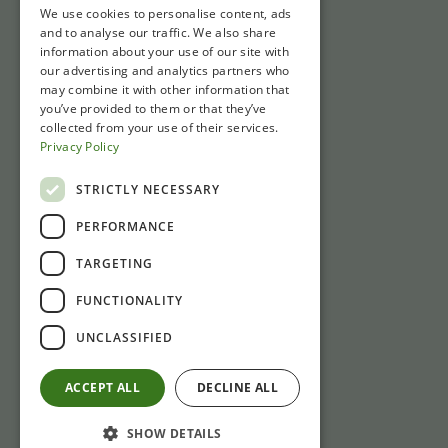
We use cookies to personalise content, ads
Schnell zu
and to analyse our traffic. We also share
information about your use of our site with
Tickets
our advertising and analytics partners who
may combine it with other information that
Öffnungszeiten
you’ve provided to them or that they’ve
Wegbeschreibung und Parken
collected from your use of their services.
Privacy Policy
Nachrichten
STRICTLY NECESSARY
Kontakt
PERFORMANCE
Gasthuisstraat 1
TARGETING
6981 CP Doesburg
FUNCTIONALITY
+31 (0)313 471410
Bei Nichterreichbarkeit: bitte per E-Mail an:
UNCLASSIFIED
info@laliquemuseum.nl
ACCEPT ALL
DECLINE ALL
SHOW DETAILS