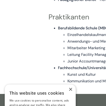
Praktikanten
Berufsbildende Schule (MB
Einzelhandelskaufman
Anwendungs- und Med
Mitarbeiter Marketin
Leitung Facility Man
Junior Accountmanag
Fachhochschule/Universitä
Kunst und Kultur
Kommunikation und M
×
This website uses cookies
We use cookies to personalise content, ads
and to analyse our traffic. We also share