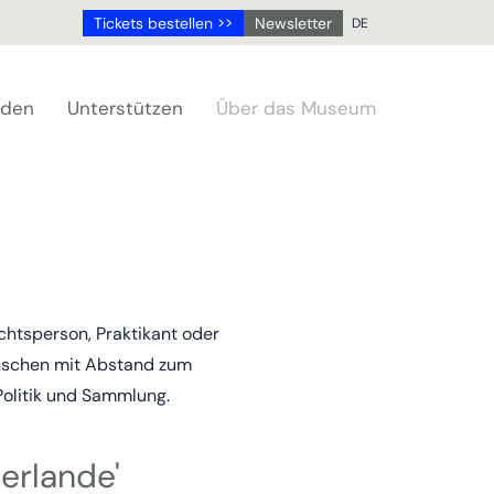
Tickets bestellen >>
Newsletter
DE
NL
DE
aden
Unterstützen
Über das Museum
EN
FR
chtsperson, Praktikant oder
enschen mit Abstand zum
Politik und Sammlung.
erlande'