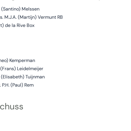
. (Santino) Melssen
s. M.J.A. (Martijn) Vermunt RB
t) de la Rive Box
(Theo) Kemperman
 (Frans) Leidelmeijer
 (Elisabeth) Tuijnman
 P.H. (Paul) Rem
chuss