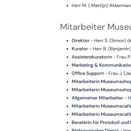
Herr M. ( Martijn) Akkerman
Mitarbeiter Mus
Direktor
- Herr S. (Simon) d
Kurator
- Herr B. (Benjamin
Assistenzkuratorin
- Frau P
Marketing & Kommunikati
Office Support
- Frau J. (J
Mitarbeiterin Museumssho
Mitarbeiterin Museumssho
Allgemeiner Mitarbeiter
- H
Mitarbeiterin Museumscaf
Mitarbeiterin Museumscaf
Beraterin für Protokoll un
Pädagogischer Dienst
- Her