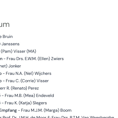
eum
e Bruin
) Janssens
. (Pam) Visser (MA)
on
- Frau Drs. E.W.M. (Ellen) Zwiers
anet) Jonker
p
- Frau N.A. (Nel) Wijchers
p
- Frau C. (Corrie) Visser
err R. (Renato) Perez
é
- Frau M.B. (Mea) Endeveld
é
- Frau K. (Katja) Slegers
d Empfang
- Frau M.J.M. (Marga) Boom
r Prof. Dr. J.M.H. de Moor & Frau Drs. B.T.M. Van Waesberghe