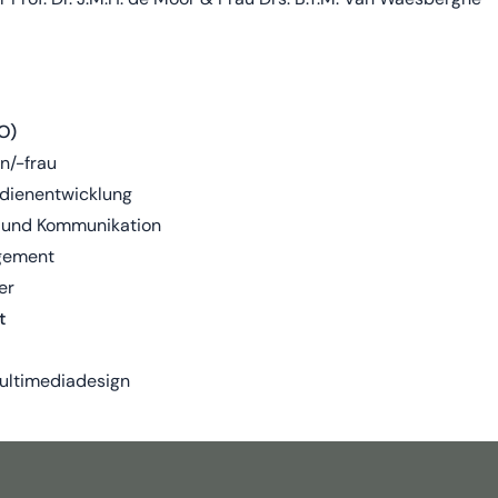
O)
n/-frau
ienentwicklung
g und Kommunikation
agement
er
t
ultimediadesign