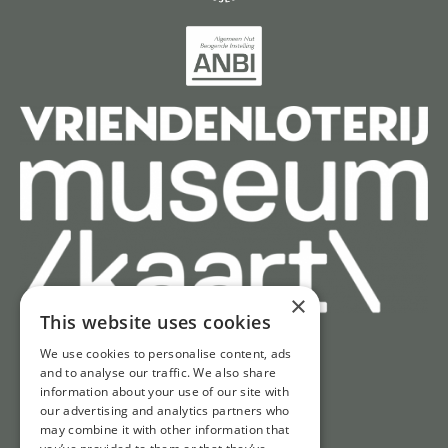
×
This website uses cookies
We use cookies to personalise content, ads
Schnell zu
and to analyse our traffic. We also share
information about your use of our site with
Tickets
our advertising and analytics partners who
may combine it with other information that
Öffnungszeiten