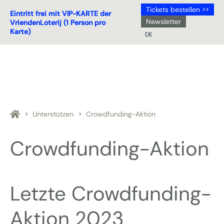
Tickets bestellen >>
Eintritt frei mit VIP-KARTE der
Newsletter
VriendenLoterij (1 Person pro
Karte)
DE
NL
DE
EN
FR
Unterstützen
Crowdfunding-Aktion
Crowdfunding-Aktion
Letzte Crowdfunding-
Aktion 2023