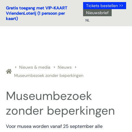
Tickets bestellen >>
Gratis toegang met VIP-KAART
Nieuwsbrief
VriendenLoterij (1 persoon per
kaart)
NL
NL
DE
EN
FR
Nieuws & media
Nieuws
Museumbezoek zonder beperkingen
Museumbezoek
zonder beperkingen
Voor musea worden vanaf 25 september alle