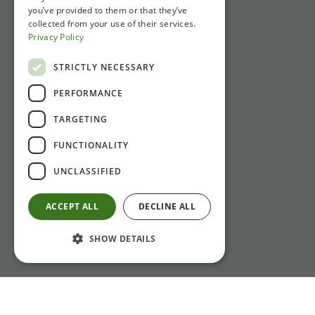
Öffnungszeiten
you’ve provided to them or that they’ve
collected from your use of their services.
Wegbeschreibung und Parken
Privacy Policy
Nachrichten
STRICTLY NECESSARY
PERFORMANCE
Kontakt
TARGETING
Gasthuisstraat 1
FUNCTIONALITY
6981 CP Doesburg
+31 (0)313 471410
UNCLASSIFIED
Bei Nichterreichbarkeit: bitte per E-Mail an:
ACCEPT ALL
DECLINE ALL
info@laliquemuseum.nl
SHOW DETAILS