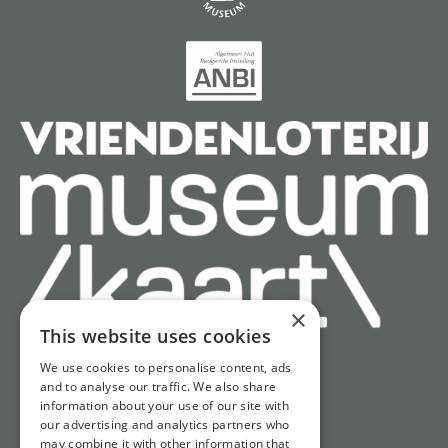
×
This website uses cookies
We use cookies to personalise content, ads
and to analyse our traffic. We also share
Schnell zu
information about your use of our site with
our advertising and analytics partners who
Tickets
may combine it with other information that