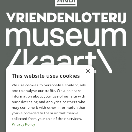
×
This website uses cookies
We use cookies to personalise content, ads
Schnell zu
and to analyse our traffic. We also share
information about your use of our site with
Tickets
our advertising and analytics partners who
may combine it with other information that
Öffnungszeiten
you’ve provided to them or that they’ve
Wegbeschreibung und Parken
collected from your use of their services.
Privacy Policy
Nachrichten