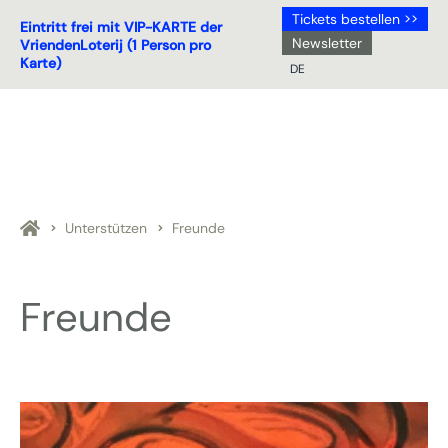
Tickets bestellen >>
Eintritt frei mit VIP-KARTE der
Newsletter
VriendenLoterij (1 Person pro
Karte)
DE
NL
DE
EN
FR
Unterstützen
Freunde
Freunde