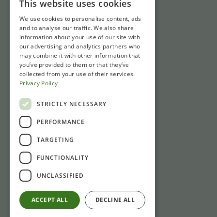
This website uses cookies
We use cookies to personalise content, ads
Schnell zu
and to analyse our traffic. We also share
information about your use of our site with
Tickets
our advertising and analytics partners who
may combine it with other information that
Öffnungszeiten
you’ve provided to them or that they’ve
Wegbeschreibung und Parken
collected from your use of their services.
Privacy Policy
Nachrichten
STRICTLY NECESSARY
Kontakt
PERFORMANCE
Gasthuisstraat 1
TARGETING
6981 CP Doesburg
FUNCTIONALITY
+31 (0)313 471410
Bei Nichterreichbarkeit: bitte per E-Mail an:
UNCLASSIFIED
info@laliquemuseum.nl
ACCEPT ALL
DECLINE ALL