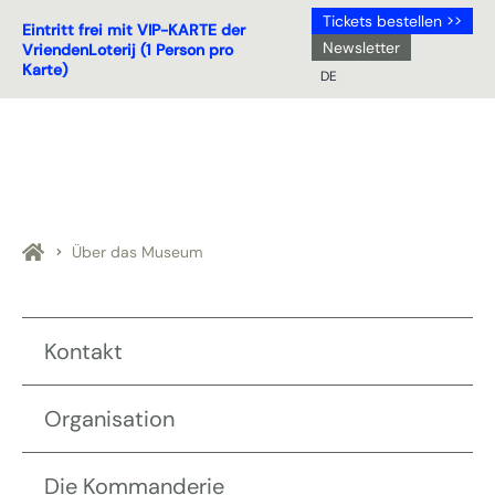
Tickets bestellen >>
Eintritt frei mit VIP-KARTE der
Newsletter
VriendenLoterij (1 Person pro
Karte)
DE
NL
DE
EN
FR
Über das Museum
Kontakt
Organisation
Die Kommanderie