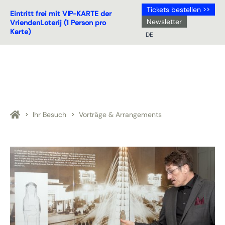
Tickets bestellen >>
Eintritt frei mit VIP-KARTE der
Newsletter
VriendenLoterij (1 Person pro
Karte)
DE
NL
DE
EN
FR
Ihr Besuch
Vorträge & Arrangements