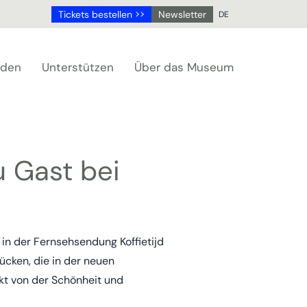
Tickets bestellen >>
Newsletter
DE
NL
DE
aden
Unterstützen
Über das Museum
EN
FR
 Gast bei
in der Fernsehsendung Koffietijd
ücken, die in der neuen
kt von der Schönheit und