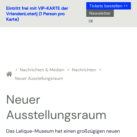
Tickets bestellen >>
Eintritt frei mit VIP-KARTE der
Newsletter
VriendenLoterij (1 Person pro
Karte)
DE
NL
DE
EN
FR
Nachrichten & Medien
Nachrichten
Neuer Ausstellungsraum
Neuer
Ausstellungsraum
Das Lalique-Museum hat einen großzügigen neuen