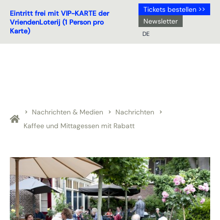
Tickets bestellen >>
Eintritt frei mit VIP-KARTE der
Newsletter
VriendenLoterij (1 Person pro
Karte)
DE
NL
DE
EN
FR
Nachrichten & Medien
Nachrichten
Kaffee und Mittagessen mit Rabatt