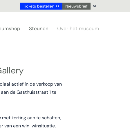
Tickets bestellen >>
Nieuwsbrief
NL
NL
DE
eumshop
Steunen
Over het museum
EN
FR
allery
iaal actief in de verkoop van
 aan de Gasthuisstraat 1 te
 met korting aan te schaffen,
er van een win-winsituatie,