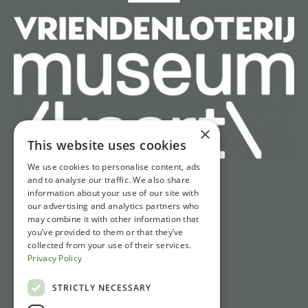
×
This website uses cookies
We use cookies to personalise content, ads
and to analyse our traffic. We also share
information about your use of our site with
Snel naar
our advertising and analytics partners who
may combine it with other information that
Tickets
you’ve provided to them or that they’ve
Openingstijden
collected from your use of their services.
Privacy Policy
Route & parkeren
Nieuws
STRICTLY NECESSARY