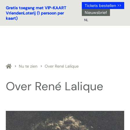
Tickets bestellen >>
Gratis toegang met VIP-KAART
Nieuwsbrief
VriendenLoterij (1 persoon per
kaart)
NL
NL
DE
EN
FR
Nu te zien
Over René Lalique
Over René Lalique