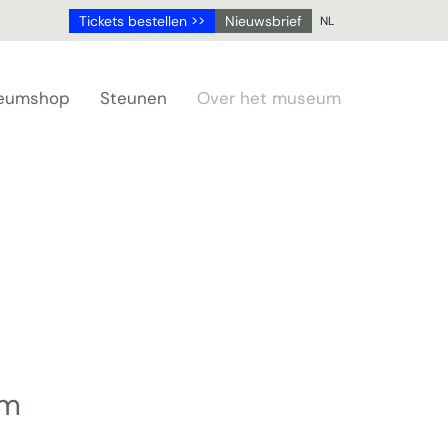
Tickets bestellen >>
Nieuwsbrief
NL
NL
DE
eumshop
Steunen
Over het museum
EN
FR
um