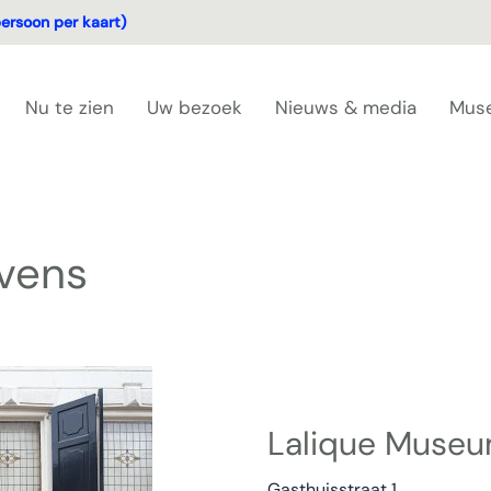
ersoon per kaart)
Nu te zien
Uw bezoek
Nieuws & media
Mus
vens
Lalique Muse
Gasthuisstraat 1