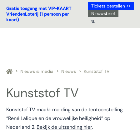
Tickets bestellen >>
Gratis toegang met VIP-KAART
Nieuwsbrief
VriendenLoterij (1 persoon per
kaart)
NL
NL
DE
EN
FR
Nieuws & media
Nieuws
Kunststof TV
Kunststof TV
Kunststof TV maakt melding van de tentoonstelling
“René Lalique en de vrouwelijke heiligheid” op
Nederland 2.
Bekijk de uitzending hier
.