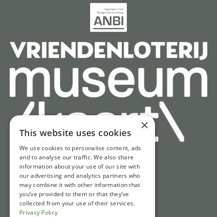
×
This website uses cookies
We use cookies to personalise content, ads
and to analyse our traffic. We also share
information about your use of our site with
Snel naar
our advertising and analytics partners who
may combine it with other information that
Tickets
you’ve provided to them or that they’ve
Openingstijden
collected from your use of their services.
Privacy Policy
Route & parkeren