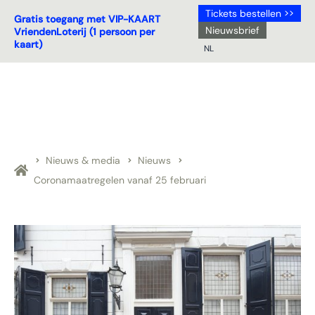
Tickets bestellen >>
Gratis toegang met VIP-KAART
Nieuwsbrief
VriendenLoterij (1 persoon per
kaart)
NL
NL
DE
EN
FR
Nieuws & media
Nieuws
Coronamaatregelen vanaf 25 februari