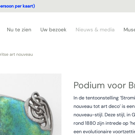
ersoon per kaart)
Nu te zien
Uw bezoek
Nieuws & media
Mus
ritse art nouveau
Podium voor Br
In de tentoonstelling ‘Strom
nouveau tot art deco’ is ee
nouveau-stijl. Deze stijl, i
rond 1880 zijn intrede op ‘h
een evolutionaire voortzett