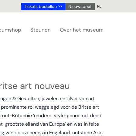
Tickets bestellen >>
Nieuwsbrief
NL
NL
DE
eumshop
Steunen
Over het museum
EN
FR
itse art nouveau
ingen & Gestalten; juwelen en zilver van art
n prominente rol weggelegd voor de Britse art
n Groot-Britannië ‘modern style’ genoemd, deed
et grootste eiland van Europa’ en was in feite
ing van de eveneens in Engeland ontstane Arts