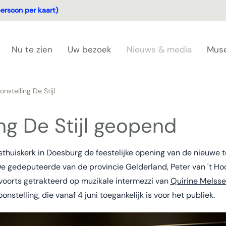
ersoon per kaart)
Nu te zien
Uw bezoek
Nieuws & media
Mus
nstelling De Stijl
ng De Stijl geopend
thuiskerk in Doesburg de feestelijke opening van de nieuwe ten
e gedeputeerde van de provincie Gelderland, Peter van 't Hoog
oorts getrakteerd op muzikale intermezzi van
Quirine Melss
nstelling, die vanaf 4 juni toegankelijk is voor het publiek.