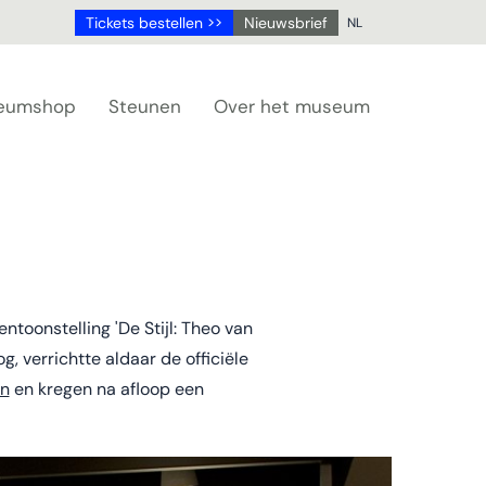
Tickets bestellen >>
Nieuwsbrief
NL
NL
DE
eumshop
Steunen
Over het museum
EN
FR
toonstelling 'De Stijl: Theo van
, verrichtte aldaar de officiële
en
en kregen na afloop een