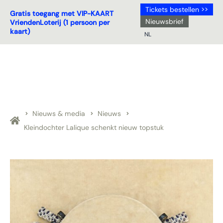
Tickets bestellen >>
Gratis toegang met VIP-KAART
Nieuwsbrief
VriendenLoterij (1 persoon per
kaart)
NL
NL
DE
EN
FR
Nieuws & media
Nieuws
Kleindochter Lalique schenkt nieuw topstuk