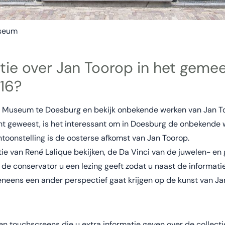
useum
itie over Jan Toorop in het ge
16?
 Museum te Doesburg en bekijk onbekende werken van Jan Too
geweest, is het interessant om in Doesburg de onbekende w
ntoonstelling is de oosterse afkomst van Jan Toorop.
ie van René Lalique bekijken, de Da Vinci van de juwelen- en 
de conservator u een lezing geeft zodat u naast de informatie
ens een ander perspectief gaat krijgen op de kunst van Ja
n touchscreens die u extra informatie geven over de collecti