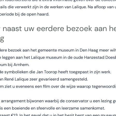
ls die verwerkt zijn in de werken van Lalique. Na afloop van 
periode bij de open haard.
 naast uw eerdere bezoek aan 
g
rdere bezoek aan het gemeente museum in Den Haag meer wilt
te leggen aan het Lalique museum in de oude Hanzestad Doesb
eum bij Arnhem.
de symbolieken die Jan Toorop heeft toegepast in zijn werk.
van René Lalique zeer gevarieerd samengesteld.
ziet u eveneens een film over de wijze waarop tegenwoordig i
 arrangement bijwonen waarbij de conservator u een lezing g
s een boeiende en sfeervolle en leerzame samenkomst.
agt €13. In het geval dat u in het bezit bent van een museu