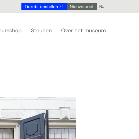
Tickets bestellen >>
Nieuwsbrief
NL
NL
DE
eumshop
Steunen
Over het museum
EN
FR