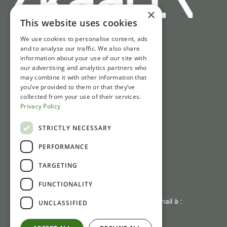
×
This website uses cookies
We use cookies to personalise content, ads
Liens rapides
and to analyse our traffic. We also share
information about your use of our site with
Billets
our advertising and analytics partners who
may combine it with other information that
Horaires d'ouverture
you’ve provided to them or that they’ve
IAccès et Parking
collected from your use of their services.
Privacy Policy
Actualités
STRICTLY NECESSARY
Contact
PERFORMANCE
Gasthuisstraat 1
TARGETING
6981 CP Doesburg
FUNCTIONALITY
+31 (0)313 471410
En cas d'absence de réponse : envoyez un e-mail à :
UNCLASSIFIED
info@laliquemuseum.nl