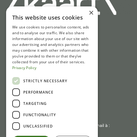
×
This website uses cookies
We use cookies to personalise content, ads
Liens rapides
and to analyse our traffic. We also share
information about your use of our site with
Billets
our advertising and analytics partners who
may combine it with other information that
Horaires d'ouverture
you’ve provided to them or that they’ve
IAccès et Parking
collected from your use of their services.
Privacy Policy
Actualités
STRICTLY NECESSARY
Contact
PERFORMANCE
Gasthuisstraat 1
TARGETING
6981 CP Doesburg
FUNCTIONALITY
+31 (0)313 471410
En cas d'absence de réponse : envoyez un e-mail à :
UNCLASSIFIED
info@laliquemuseum.nl