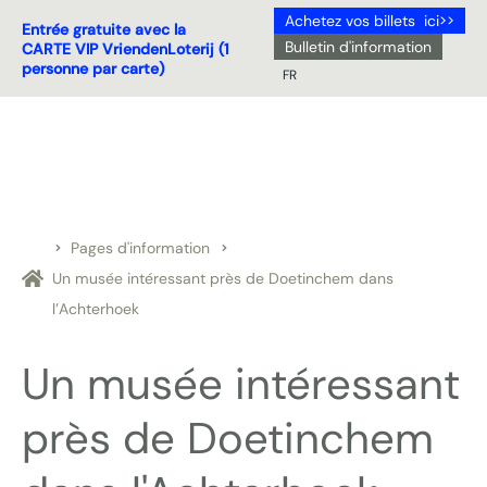
Achetez vos billets ici>>
Entrée gratuite avec la
Bulletin d'information
CARTE VIP VriendenLoterij (1
personne par carte)
FR
NL
DE
EN
FR
Pages d'information
Un musée intéressant près de Doetinchem dans
l’Achterhoek
Un musée intéressant
près de Doetinchem