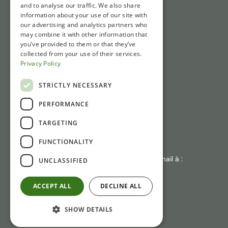
Liens rapides
and to analyse our traffic. We also share
information about your use of our site with
Billets
our advertising and analytics partners who
may combine it with other information that
Horaires d'ouverture
you’ve provided to them or that they’ve
IAccès et Parking
collected from your use of their services.
Privacy Policy
Actualités
STRICTLY NECESSARY
Contact
PERFORMANCE
Gasthuisstraat 1
TARGETING
6981 CP Doesburg
FUNCTIONALITY
+31 (0)313 471410
En cas d'absence de réponse : envoyez un e-mail à :
UNCLASSIFIED
info@laliquemuseum.nl
ACCEPT ALL
DECLINE ALL
SHOW DETAILS