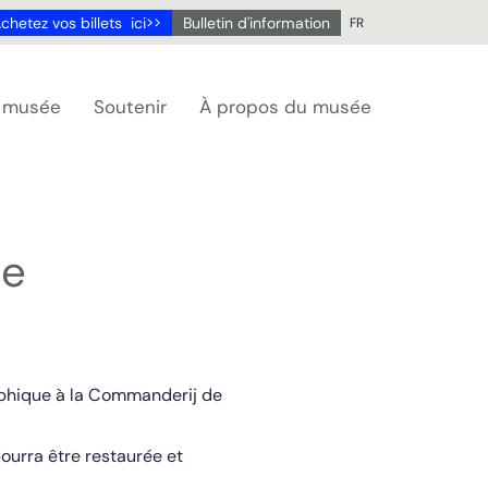
chetez vos billets ici>>
Bulletin d'information
FR
NL
DE
u musée
Soutenir
À propos du musée
EN
FR
ie
aphique à la Commanderij de
ourra être restaurée et