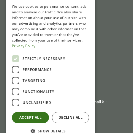
We use cookies to personalise content, ads
Liens rapides
and to analyse our traffic. We also share
information about your use of our site with
Billets
our advertising and analytics partners who
may combine it with other information that
Horaires d'ouverture
you’ve provided to them or that they’ve
IAccès et Parking
collected from your use of their services.
Privacy Policy
Actualités
STRICTLY NECESSARY
Contact
PERFORMANCE
Gasthuisstraat 1
TARGETING
6981 CP Doesburg
FUNCTIONALITY
+31 (0)313 471410
En cas d'absence de réponse : envoyez un e-mail à :
UNCLASSIFIED
info@laliquemuseum.nl
ACCEPT ALL
DECLINE ALL
SHOW DETAILS