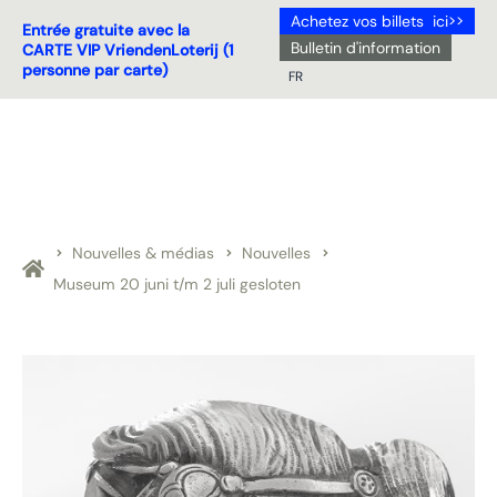
Achetez vos billets ici>>
Entrée gratuite avec la
Bulletin d'information
CARTE VIP VriendenLoterij (1
personne par carte)
FR
NL
DE
EN
FR
Nouvelles & médias
Nouvelles
Museum 20 juni t/m 2 juli gesloten