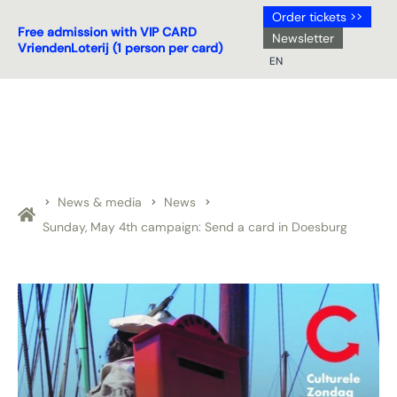
Order tickets >>
Free admission with VIP CARD
Newsletter
VriendenLoterij (1 person per card)
EN
NL
DE
EN
FR
News & media
News
Sunday, May 4th campaign: Send a card in Doesburg