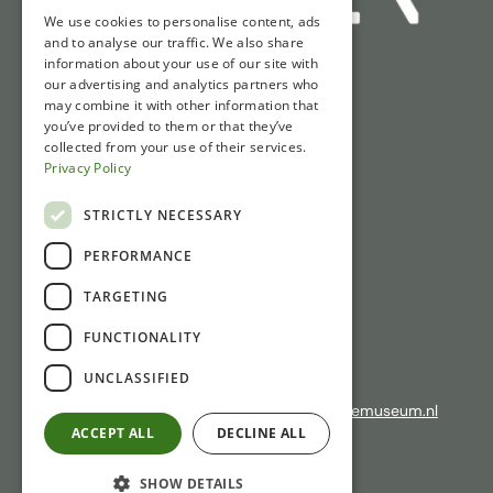
We use cookies to personalise content, ads
and to analyse our traffic. We also share
information about your use of our site with
Quick access
our advertising and analytics partners who
may combine it with other information that
Tickets
you’ve provided to them or that they’ve
collected from your use of their services.
Opening hours
Privacy Policy
Directions & parking
News
STRICTLY NECESSARY
PERFORMANCE
Contact
TARGETING
Gasthuisstraat 1
FUNCTIONALITY
6981 CP Doesburg
UNCLASSIFIED
+31 (0)313 471410
If there is no answer: please email:
info@laliquemuseum.nl
ACCEPT ALL
DECLINE ALL
SHOW DETAILS