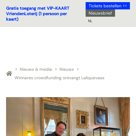
Tickets bestellen >>
Gratis toegang met VIP-KAART
Nieuwsbrief
VriendenLoterij (1 persoon per
kaart)
NL
NL
DE
EN
FR
Nieuws & media
Nieuws
Winnares crowdfunding ontvangt Laliquevaas