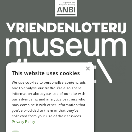
×
This website uses cookies
We use cookies to personalise content, ads
and to analyse our traffic. We also share
information about your use of our site with
Snel naar
our advertising and analytics partners who
may combine it with other information that
Tickets
you’ve provided to them or that they’ve
collected from your use of their services.
Openingstijden
Privacy Policy
Route & parkeren