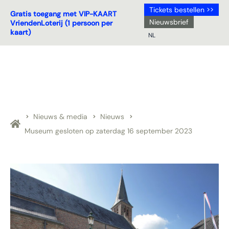
Tickets bestellen >>
Gratis toegang met VIP-KAART
Nieuwsbrief
VriendenLoterij (1 persoon per
kaart)
NL
NL
DE
EN
FR
Nieuws & media
Nieuws
Museum gesloten op zaterdag 16 september 2023