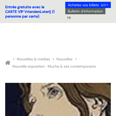
Achetez vos billets ici>>
Entrée gratuite avec la
Bulletin d'information
CARTE VIP VriendenLoterij (1
personne par carte)
FR
NL
DE
EN
FR
Nouvelles & médias
Nouvelles
Nouvelle exposition : Mucha & ses contemporains