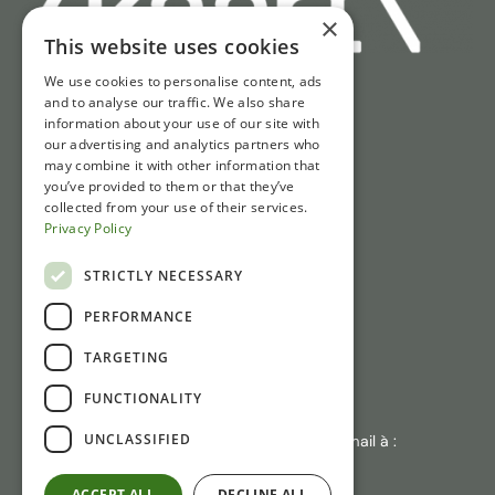
×
This website uses cookies
We use cookies to personalise content, ads
and to analyse our traffic. We also share
Liens rapides
information about your use of our site with
our advertising and analytics partners who
Billets
may combine it with other information that
Horaires d'ouverture
you’ve provided to them or that they’ve
collected from your use of their services.
IAccès et Parking
Privacy Policy
Actualités
STRICTLY NECESSARY
Contact
PERFORMANCE
Gasthuisstraat 1
TARGETING
6981 CP Doesburg
FUNCTIONALITY
+31 (0)313 471410
UNCLASSIFIED
En cas d'absence de réponse : envoyez un e-mail à :
info@laliquemuseum.nl
ACCEPT ALL
DECLINE ALL