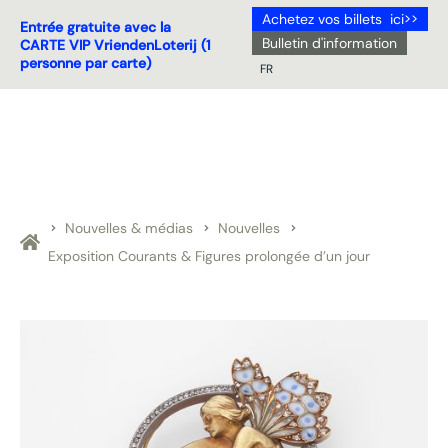
Achetez vos billets ici>>
Entrée gratuite avec la
Bulletin d'information
CARTE VIP VriendenLoterij (1
personne par carte)
FR
NL
DE
EN
FR
Nouvelles & médias
Nouvelles
Exposition Courants & Figures prolongée d’un jour