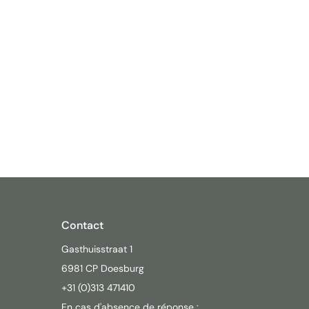
Contact
Gasthuisstraat 1
6981 CP Doesburg
+31 (0)313 471410
En cas d'absence de réponse :