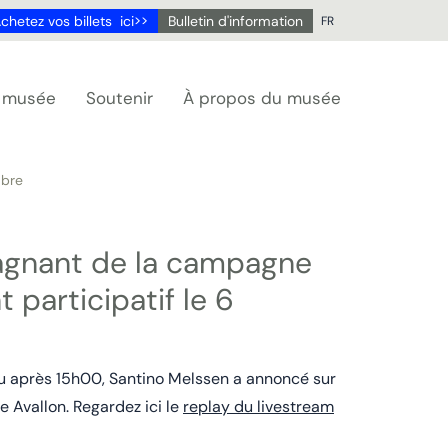
chetez vos billets ici>>
Bulletin d'information
FR
NL
DE
u musée
Soutenir
À propos du musée
EN
FR
mbre
gnant de la campagne
 participatif le 6
 après 15h00, Santino Melssen a annoncé sur
 Avallon. Regardez ici le
replay du livestream