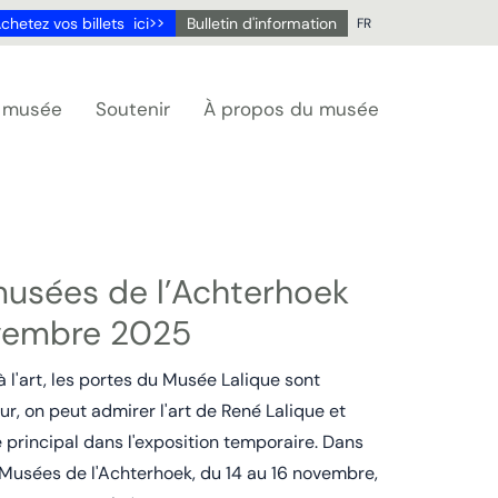
chetez vos billets ici>>
Bulletin d'information
FR
NL
DE
u musée
Soutenir
À propos du musée
EN
FR
usées de l’Achterhoek
ovembre 2025
à l'art, les portes du Musée Lalique sont
eur, on peut admirer l'art de René Lalique et
 principal dans l'exposition temporaire. Dans
Musées de l'Achterhoek, du 14 au 16 novembre,